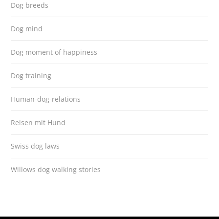
Dog breeds
Dog mind
Dog moment of happiness
Dog training
Human-dog-relations
Reisen mit Hund
Swiss dog laws
Willows dog walking stories