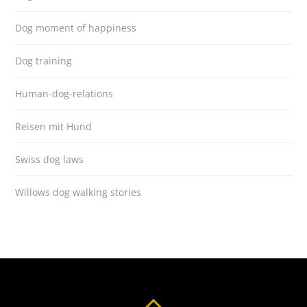
Dog moment of happiness
Dog training
Human-dog-relations
Reisen mit Hund
Swiss dog laws
Willows dog walking stories