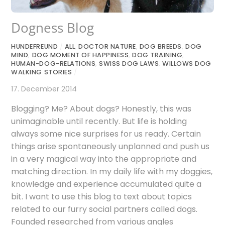
Dogness Blog
HUNDEFREUND
/
ALL
,
DOCTOR NATURE
,
DOG BREEDS
,
DOG
MIND
,
DOG MOMENT OF HAPPINESS
,
DOG TRAINING
,
HUMAN-DOG-RELATIONS
,
SWISS DOG LAWS
,
WILLOWS DOG
WALKING STORIES
/
17. December 2014
Blogging? Me? About dogs? Honestly, this was
unimaginable until recently. But life is holding
always some nice surprises for us ready. Certain
things arise spontaneously unplanned and push us
in a very magical way into the appropriate and
matching direction. In my daily life with my doggies,
knowledge and experience accumulated quite a
bit. I want to use this blog to text about topics
related to our furry social partners called dogs.
Founded researched from various angles