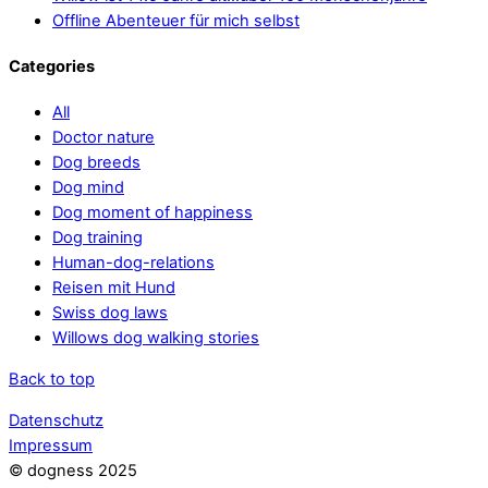
Offline Abenteuer für mich selbst
Categories
All
Doctor nature
Dog breeds
Dog mind
Dog moment of happiness
Dog training
Human-dog-relations
Reisen mit Hund
Swiss dog laws
Willows dog walking stories
Back to top
Datenschutz
Impressum
© dogness 2025