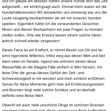
und ich glaube am liebsten hätten unsere Hunde dort das Zelt
aufgestellt….wir ehrlichgsagt auch. Einmal mehr waren wir die
Hundehalterexoten! Wir amüsierten uns einwenig wie uns die
Leute neugierig beobachteten als wir mit unseren Hunden
spielten. Eigentlich hätte ich die verwunderten Gesichter
filmen und diesen Beobachtern ein paar Fragen zu Hunden
stellen sollen. Orte wie Kravica lassen einem solche Ideen
jedoch schnell wieder vergessen!
Dieser Fleck ist ein Kraftort, er nimmt Besitz von Dir und du
wirst irgendwie Willenlos, trittst weg aus dieser Welt und bist
dann eben im Paradis. Irgend wie erinnern einem diese
Wasserfälle an die Niagara Fälle einfach in Mini Version. Ich
liebe Orte die genau dieses Gefühl der Zeit- und
Schwerelosigkeit in mir wecken und mich schlicht entführen.
Genau für diese Momente geht man auf Entdeckungsreisen
und Bosnien birgt viele solche Schätze und ist deshalb
definitiv eine Reise Wert.
Obwohl wir auch viele unschöne Dinge im schönen Bosnien
gesehen haben wird sich diese vergessene Perle hoffentlich