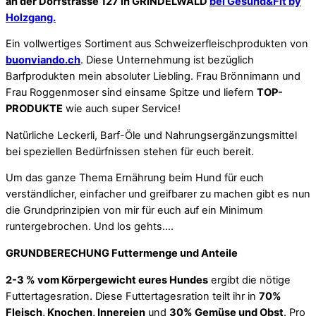
an der Dorfstrasse 127 in GRINDELWALD
bei Gesund&Fit by
Holzgang.
Ein vollwertiges Sortiment aus Schweizerfleischprodukten von
buonviando.ch
. Diese Unternehmung ist bezüglich
Barfprodukten mein absoluter Liebling. Frau Brönnimann und
Frau Roggenmoser sind einsame Spitze und liefern
TOP-
PRODUKTE
wie auch super Service!
Natürliche Leckerli, Barf-Öle und Nahrungsergänzungsmittel
bei speziellen Bedürfnissen stehen für euch bereit.
Um das ganze Thema Ernährung beim Hund für euch
verständlicher, einfacher und greifbarer zu machen gibt es nun
die Grundprinzipien von mir für euch auf ein Minimum
runtergebrochen. Und los gehts….
GRUNDBERECHUNG Futtermenge und Anteile
2-3 % vom Körpergewicht eures Hundes
ergibt die nötige
Futtertagesration.
Diese Futtertagesration teilt ihr in
70%
Fleisch, Knochen, Innereien
und
30% Gemüse und Obst
. Pro