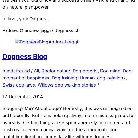
We wish you lots of joy and success while trying and changing
on natural plantpower
In love, your Dogness
Picture: © andrea jäggi / dogness.ch
Dogness Blog
hundefreund
/
All
,
Doctor nature
,
Dog breeds
,
Dog mind
,
Dog
moment of happiness
,
Dog training
,
Human-dog-relations
,
Swiss dog laws
,
Willows dog walking stories
/
17. December 2014
Blogging? Me? About dogs? Honestly, this was unimaginable
until recently. But life is holding always some nice surprises for
us ready. Certain things arise spontaneously unplanned and
push us in a very magical way into the appropriate and
matching direction. In my daily life with my doggies,