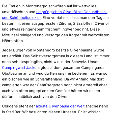
Die Frauen in Montenegro schwören auf ihr wertvolles,
unverfälschtes und
ursprüngliches Olivenöl als Gesundheits-
und Schönheitselekier
. Eine verriet mir, dass man den Tag am
besten mit einer ausgepressten Zitrone, 2 Esslöffeln Olivenöl
und etwas reingeriebem frischem Ingwer beginnt. Diese
Mixtur sei reinigend und versorge den Körper mit wertvollsten
Nährstoffen.
Jeder Bürger von Montenegro besitze Olivenbäume wurde
uns erzählt. Das Selbstversorgertum in diesem Land ist immer
noch sehr ursprünglich, nicht wie in der Schweiz. Unser
Campingwart Jacko
legte auf dem gesamten Campingareal
Obstbäume an und wird durften uns frei bedienen. Es war so
ein bischen wie im Schlaraffenland. Da wir Anfang Mai dort
campierten war der Gemüsegarten noch nicht erntereif aber
auch von allem angepflanzten Gemüse hätten wir essen
dürfen… natürlich auch von den Oliven.
Übrigens steht der
älteste Olivenbaum der Welt
anscheinend
in Stari Bar. Wir besuchten diesen Urriesen. Er ist wirklich