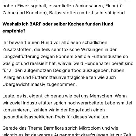
hohen Eiweissgehalt, essentiellen Aminosäuren, Fluor (für
Zähne und Knochen), Ballaststoffen und ist sehr sättigend.
Weshalb ich BARF oder selber Kochen für den Hund
empfehle?
Ihr bewahrt euren Hund vor all diesen schädlichen
Zusatzstoffen, die teils sehr toxische Wirkungen in der
Langzeitfütterung zeigen können! Seit die Futterindustrie so
Gas gibt und realisiert hat, wieviel Geld Hundehalter bereit sind
für all den aufgemotzen Designerfood auszugeben, haben
Allergien und Futtermittelunverträglichkeiten wie auch
Übergewicht massiv zugenommen.
Leute, es ist eigentlich genau wie bei uns Menschen. Wenn
wir zuviel Industriefutter sprich hochverarbeitete Lebensmittel
konsumieren, zahlen wir in der Regel auch einen
gesundheitsaspeklichen Preis für dieses Verhalten!
Gerade das Thema Darmflora sprich Mikrobiom und wie
wichtig es ist da wahres Augenmerkt draufzulegen ist zur Zeit