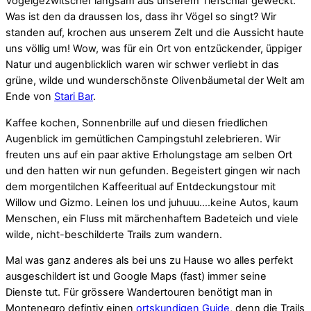
Vogelgezwitscher langsam aus unserem Tiefschlaf geweckt.
Was ist den da draussen los, dass ihr Vögel so singt? Wir
standen auf, krochen aus unserem Zelt und die Aussicht haute
uns völlig um! Wow, was für ein Ort von entzückender, üppiger
Natur und augenblicklich waren wir schwer verliebt in das
grüne, wilde und wunderschönste Olivenbäumetal der Welt am
Ende von
Stari Bar
.
Kaffee kochen, Sonnenbrille auf und diesen friedlichen
Augenblick im gemütlichen Campingstuhl zelebrieren. Wir
freuten uns auf ein paar aktive Erholungstage am selben Ort
und den hatten wir nun gefunden. Begeistert gingen wir nach
dem morgentilchen Kaffeeritual auf Entdeckungstour mit
Willow und Gizmo. Leinen los und juhuuu….keine Autos, kaum
Menschen, ein Fluss mit märchenhaftem Badeteich und viele
wilde, nicht-beschilderte Trails zum wandern.
Mal was ganz anderes als bei uns zu Hause wo alles perfekt
ausgeschildert ist und Google Maps (fast) immer seine
Dienste tut. Für grössere Wandertouren benötigt man in
Montenegro defintiv einen
ortskundigen Guide
, denn die Trails