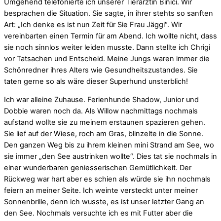
Umgehend telefonierte ich unserer Tierärztin Binici. Wir
besprachen die Situation. Sie sagte, in ihrer stehts so sanften
Art: „Ich denke es ist nun Zeit für Sie Frau Jäggi“. Wir
vereinbarten einen Termin für am Abend. Ich wollte nicht, dass
sie noch sinnlos weiter leiden musste. Dann stellte ich Chrigi
vor Tatsachen und Entscheid. Meine Jungs waren immer die
Schönredner ihres Alters wie Gesundheitszustandes. Sie
taten gerne so als wäre dieser Superhund unsterblich!
Ich war alleine Zuhause. Ferienhunde Shadow, Junior und
Dobbie waren noch da. Als Willow nachmittags nochmals
aufstand wollte sie zu meinem erstaunen spazieren gehen.
Sie lief auf der Wiese, roch am Gras, blinzelte in die Sonne.
Den ganzen Weg bis zu ihrem kleinen mini Strand am See, wo
sie immer „den See austrinken wollte“. Dies tat sie nochmals in
einer wunderbaren geniesserischen Gemütlichkeit. Der
Rückweg war hart aber es schien als würde sie ihn nochmals
feiern an meiner Seite. Ich weinte versteckt unter meiner
Sonnenbrille, denn ich wusste, es ist unser letzter Gang an
den See. Nochmals versuchte ich es mit Futter aber die