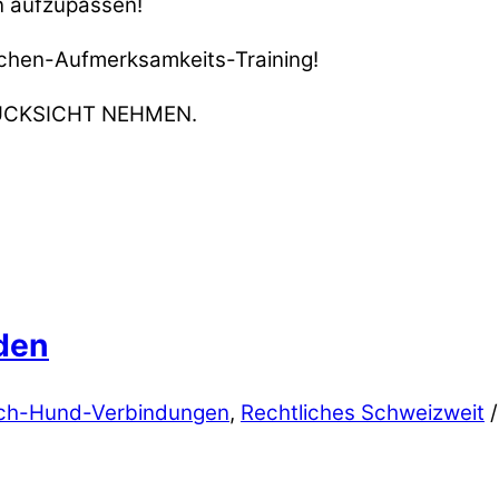
un aufzupassen!
nschen-Aufmerksamkeits-Training!
 RÜCKSICHT NEHMEN.
den
ch-Hund-Verbindungen
,
Rechtliches Schweizweit
/