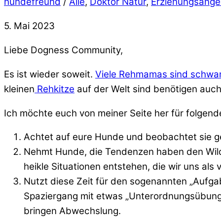
hundefreund
/
Alle
,
Doktor Natur
,
Erziehungsange
5. Mai 2023
Liebe Dogness Community,
Es ist wieder soweit.
Viele Rehmamas sind schwan
kleinen
Rehkitze
auf der Welt sind benötigen auc
Ich möchte euch von meiner Seite her für folgend
Achtet auf eure Hunde und beobachtet sie ge
Nehmt Hunde, die Tendenzen haben den Wilds
heikle Situationen entstehen, die wir uns al
Nutzt diese Zeit für den sogenannten „Aufgab
Spaziergang mit etwas „Unterordnungsübunge
bringen Abwechslung.