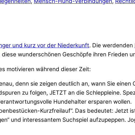
legenheiten
,
Mensch-Hund-Verbindungen
,
Rechtl
ger und kurz vor der Niederkunft
. Die werdenden
h diese wunderschönen Geschöpfe ihren Frieden u
es motivieren während dieser Zeit:
nau, denn sie zeigen deutlich an, wann Sie einen 
puren zu folgen, JETZT an die Schleppleine. Spe
s verantwortungsvolle Hundehalter ersparen wollen.
enbestücken-Kurzfreilauf“. Das bedeutet: Jetzt is
n“ und interessantem Suchspiel aufzupeppen. Jogg