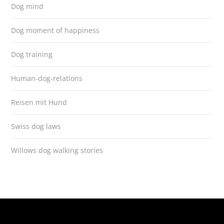
Dog mind
Dog moment of happiness
Dog training
Human-dog-relations
Reisen mit Hund
Swiss dog laws
Willows dog walking stories