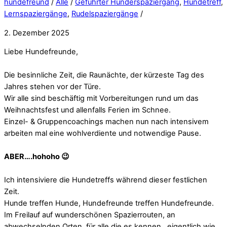
hundefreund
/
Alle
/
Geführter Hunderspaziergang
,
Hundetreff
,
Lernspaziergänge
,
Rudelspaziergänge
/
2. Dezember 2025
Liebe Hundefreunde,
Die besinnliche Zeit, die Raunächte, der kürzeste Tag des
Jahres stehen vor der Türe.
Wir alle sind beschäftig mit Vorbereitungen rund um das
Weihnachtsfest und allenfalls Ferien im Schnee.
Einzel- & Gruppencoachings machen nun nach intensivem
arbeiten mal eine wohlverdiente und notwendige Pause.
ABER….hohoho 😉
Ich intensiviere die Hundetreffs während dieser festlichen
Zeit.
Hunde treffen Hunde, Hundefreunde treffen Hundefreunde.
Im Freilauf auf wunderschönen Spazierrouten, an
abwechselnden Orten, für alle die es kennen…eigentlich wie