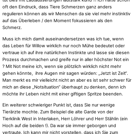
tut dies mit Lautäusserungen lautstark kund ?! Ich hatte schon
oft den Eindruck, dass Tiere Schmerzen ganz anders
regulieren können als wir Menschen da sie viel mehr instinktiv
auf das Überleben / den Moment fokussieren als den
Schmerz.
Muss ich mich damit auseinandersetzen was ich tue, wenn
das Leben für Willow wirklich nur noch Mühe bedeutet oder
vertraue ich auf ihre natürlichen Instinkte und lasse sie diesen
Prozess durchmachen und greife nur in aller höchster Not ein
? Mit Not meine ich, wenn sie plötzlich wirklich nicht mehr
gehen könnte, ihre Augen mir sagen würden: „Jetzt ist Zeit“.
Man merkt es mir vielleicht nicht an aber es ist sehr schwer für
mich an diese „Notsituation“ überhaupt zu denken, denn ich
möchte ihr Leben nicht mit einer giftigen Spritze beenden.
Ein weiterer schwieriger Punkt ist, dass Sie nur wenige
Tierärzte mochte. Zum Beispiel die alte Garde von der
Tierklinik West in Interlaken, Herr Löhrer und Herr Stählin (ein
Hoch auf die beiden !). Da war sie immer geborgen und
vertraute. Ich kann mir nicht vorstellen, dass ich Sie zum