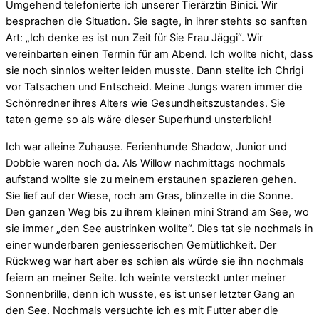
Umgehend telefonierte ich unserer Tierärztin Binici. Wir
besprachen die Situation. Sie sagte, in ihrer stehts so sanften
Art: „Ich denke es ist nun Zeit für Sie Frau Jäggi“. Wir
vereinbarten einen Termin für am Abend. Ich wollte nicht, dass
sie noch sinnlos weiter leiden musste. Dann stellte ich Chrigi
vor Tatsachen und Entscheid. Meine Jungs waren immer die
Schönredner ihres Alters wie Gesundheitszustandes. Sie
taten gerne so als wäre dieser Superhund unsterblich!
Ich war alleine Zuhause. Ferienhunde Shadow, Junior und
Dobbie waren noch da. Als Willow nachmittags nochmals
aufstand wollte sie zu meinem erstaunen spazieren gehen.
Sie lief auf der Wiese, roch am Gras, blinzelte in die Sonne.
Den ganzen Weg bis zu ihrem kleinen mini Strand am See, wo
sie immer „den See austrinken wollte“. Dies tat sie nochmals in
einer wunderbaren geniesserischen Gemütlichkeit. Der
Rückweg war hart aber es schien als würde sie ihn nochmals
feiern an meiner Seite. Ich weinte versteckt unter meiner
Sonnenbrille, denn ich wusste, es ist unser letzter Gang an
den See. Nochmals versuchte ich es mit Futter aber die