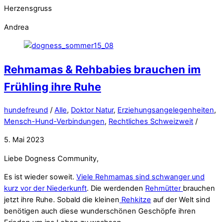
Herzensgruss
Andrea
Rehmamas & Rehbabies brauchen im
Frühling ihre Ruhe
hundefreund
/
Alle
,
Doktor Natur
,
Erziehungsangelegenheiten
,
Mensch-Hund-Verbindungen
,
Rechtliches Schweizweit
/
5. Mai 2023
Liebe Dogness Community,
Es ist wieder soweit.
Viele Rehmamas sind schwanger und
kurz vor der Niederkunft
. Die werdenden
Rehmütter
brauchen
jetzt ihre Ruhe. Sobald die kleinen
Rehkitze
auf der Welt sind
benötigen auch diese wunderschönen Geschöpfe ihren