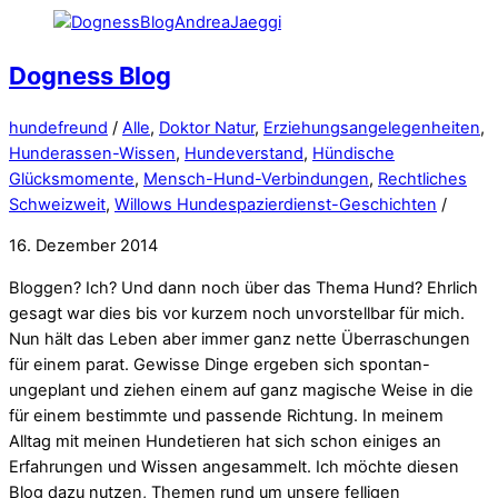
Dogness Blog
hundefreund
/
Alle
,
Doktor Natur
,
Erziehungsangelegenheiten
,
Hunderassen-Wissen
,
Hundeverstand
,
Hündische
Glücksmomente
,
Mensch-Hund-Verbindungen
,
Rechtliches
Schweizweit
,
Willows Hundespazierdienst-Geschichten
/
16. Dezember 2014
Bloggen? Ich? Und dann noch über das Thema Hund? Ehrlich
gesagt war dies bis vor kurzem noch unvorstellbar für mich.
Nun hält das Leben aber immer ganz nette Überraschungen
für einem parat. Gewisse Dinge ergeben sich spontan-
ungeplant und ziehen einem auf ganz magische Weise in die
für einem bestimmte und passende Richtung. In meinem
Alltag mit meinen Hundetieren hat sich schon einiges an
Erfahrungen und Wissen angesammelt. Ich möchte diesen
Blog dazu nutzen, Themen rund um unsere felligen