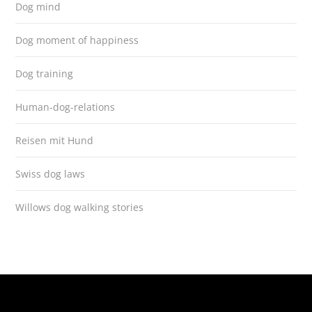
Dog mind
Dog moment of happiness
Dog training
Human-dog-relations
Reisen mit Hund
Swiss dog laws
Willows dog walking stories