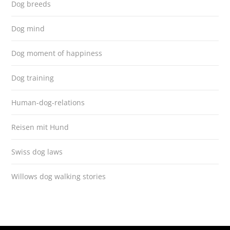
Dog breeds
Dog mind
Dog moment of happiness
Dog training
Human-dog-relations
Reisen mit Hund
Swiss dog laws
Willows dog walking stories