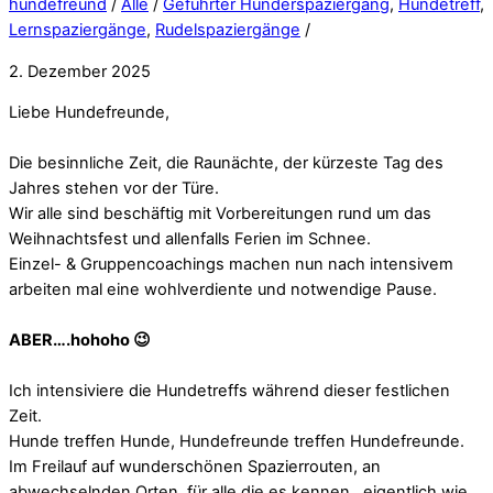
hundefreund
/
Alle
/
Geführter Hunderspaziergang
,
Hundetreff
,
Lernspaziergänge
,
Rudelspaziergänge
/
2. Dezember 2025
Liebe Hundefreunde,
Die besinnliche Zeit, die Raunächte, der kürzeste Tag des
Jahres stehen vor der Türe.
Wir alle sind beschäftig mit Vorbereitungen rund um das
Weihnachtsfest und allenfalls Ferien im Schnee.
Einzel- & Gruppencoachings machen nun nach intensivem
arbeiten mal eine wohlverdiente und notwendige Pause.
ABER….hohoho 😉
Ich intensiviere die Hundetreffs während dieser festlichen
Zeit.
Hunde treffen Hunde, Hundefreunde treffen Hundefreunde.
Im Freilauf auf wunderschönen Spazierrouten, an
abwechselnden Orten, für alle die es kennen…eigentlich wie