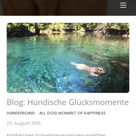
Men
Blog: Hündische Glücksmomente
HUNDEFREUND
/
ALL
,
DOG MOMENT OF HAPPINESS
/
25. August 2015
Karibisches Schwimmvergnügen inmitten