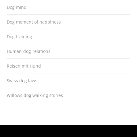
Dog mind
Dog moment of happiness
Dog training
Human-dog-relations
Reisen mit Hund
Swiss dog laws
Willows dog walking stories