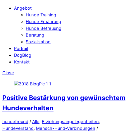
Angebot
Hunde Training
Hunde Ernährung
Hunde Betreuung
Beratung
Sozialisation
Portrait
DogBlog
Kontakt
Close
Positive Bestärkung von gewünschtem
Hundeverhalten
hundefreund
/
Alle
,
Erziehungsangelegenheiten
,
Hundeverstand
,
Mensch-Hund-Verbindungen
/